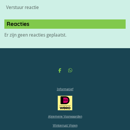
Verstuur reactie
Reacties
Er zijn geen reacties geplaatst.
D
D
e
e
l
l
e
e
Informatief
n
n
Algemene Voorwaarden
Winterrust Vijgen