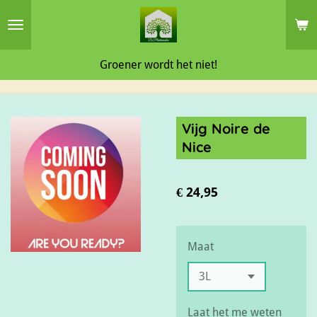
Ga
direct
naar
Groener wordt het niet!
de
hoofdinhoud
Vijg Noire de
Nice
€ 24,95
Maat
Laat het me weten