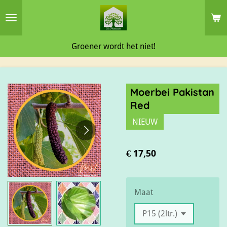
Ga
direct
naar
Groener wordt het niet!
de
hoofdinhoud
Moerbei Pakistan
Red
NIEUW
€ 17,50
Maat