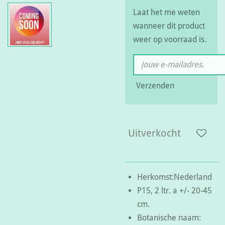
Laat het me weten
wanneer dit product
weer op voorraad is.
Verzenden
Uitverkocht
Herkomst:Nederland
P15, 2 ltr. a +/- 20-45
cm.
Botanische naam: