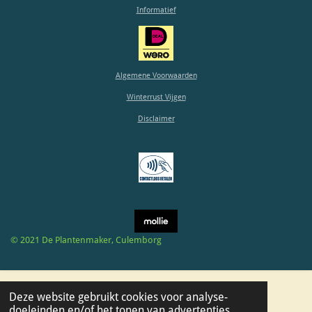
s
n
n
n
n
e
e
Informatief
n
n
t
e
r
r
Algemene Voorwaarden
e
Winterrust Vijgen
n
Disclaimer
© 2021 De Plantenmaker, Culemborg
Deze website gebruikt cookies voor analyse-
doeleinden en/of het tonen van advertenties.