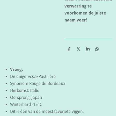
verwarring te
voorkomen de juiste
naam voer!
D
D
S
D
e
e
h
e
l
e
a
l
e
l
r
e
n
e
n
Vroeg.
De enige
echte
Pastilière
Synoniem Rouge de Bordeaux
Herkomst: Italië
Oorsprong: Japan
Winterhard -15°C
Dit is één van de meest favoriete vijgen.