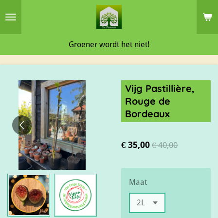
Ga
direct
naar
Groener wordt het niet!
de
hoofdinhoud
Vijg Pastillière,
Rouge de
Bordeaux
€ 35,00
€ 40,00
Maat