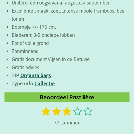
Unifère, één oogst vanaf augustus/ september
Excellente smaak: zoet. Intense mooie framboos, bes
tonen
Boompje +/- 175 cm.
Bladeren: 3-5 ondiepe lobben
Pot of volle grond
Zonminnend
Gratis document Vijgen in de Betuwe
Gratis advies
TIP
Organza bags
Type info
Collectie
Beoordeel Pastilière
1
2
3
4
5
S
R
t
s
s
s
s
s
a
e
77 stemmen
m
t
t
t
t
t
t
m