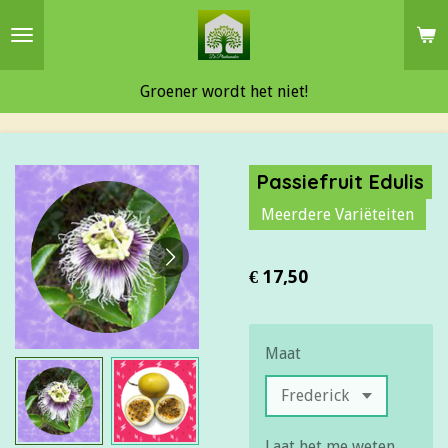
Ga
direct
naar
Groener wordt het niet!
de
hoofdinhoud
Passiefruit Edulis
Meerdere Variëteiten
€ 17,50
Maat
Laat het me weten