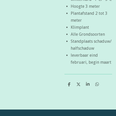
Hoogte 3 meter
Plantafstand 2 tot 3
meter
Klimplant
Alle Grondsoorten
Standplaats schaduw/
halfschaduw
leverbaar eind
februari, begin maart
D
D
S
D
e
e
h
e
l
e
a
l
e
l
r
e
n
e
n