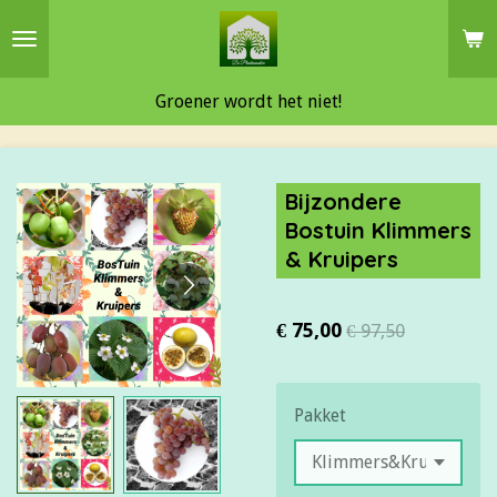
Ga
direct
naar
Groener wordt het niet!
de
hoofdinhoud
Bijzondere
Bostuin Klimmers
& Kruipers
€ 75,00
€ 97,50
Pakket