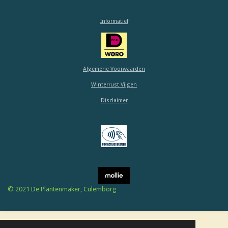
e
e
e
e
0
l
l
s
n
n
n
n
e
e
Informatief
n
n
t
e
r
r
Algemene Voorwaarden
e
Winterrust Vijgen
n
Disclaimer
© 2021 De Plantenmaker, Culemborg