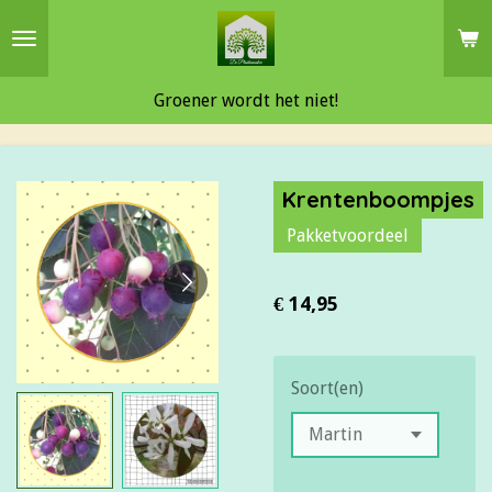
Ga
direct
naar
Groener wordt het niet!
de
hoofdinhoud
Krentenboompjes
Pakketvoordeel
€ 14,95
Soort(en)