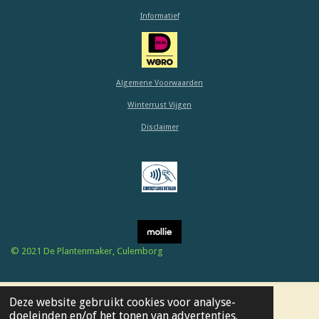
s
n
n
n
n
e
e
Informatief
n
n
t
e
r
r
Algemene Voorwaarden
e
Winterrust Vijgen
n
Disclaimer
© 2021 De Plantenmaker, Culemborg
Deze website gebruikt cookies voor analyse-
doeleinden en/of het tonen van advertenties.