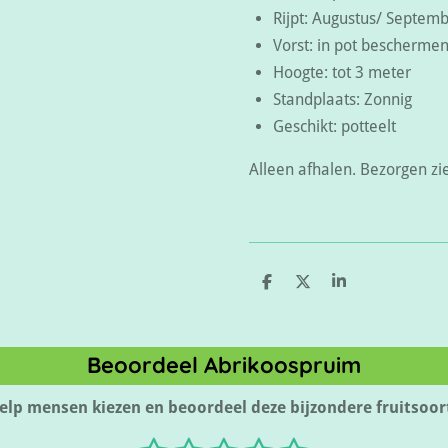
Rijpt: Augustus/ Septem
Vorst: in pot bescherme
Hoogte: tot 3 meter
Standplaats: Zonnig
Geschikt: potteelt
Alleen afhalen. Bezorgen zi
D
D
S
e
e
h
l
e
a
e
l
r
n
e
Beoordeel Abrikoospruim
elp mensen kiezen en beoordeel deze bijzondere fruitsoor
S