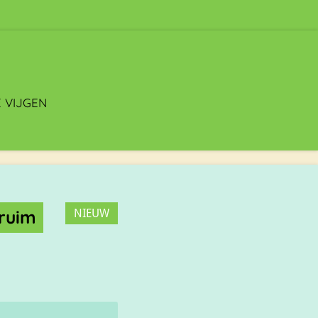
E VIJGEN
pruim
NIEUW