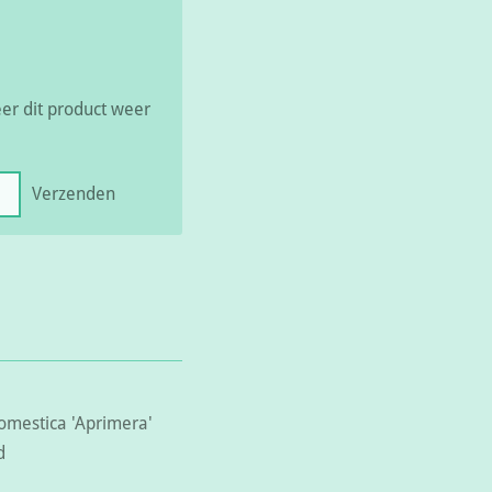
r dit product weer
Verzenden
omestica 'Aprimera'
nd