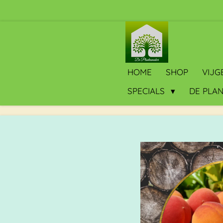
Ga
direct
naar
de
hoofdinhoud
HOME
SHOP
VIJ
SPECIALS
DE PLA