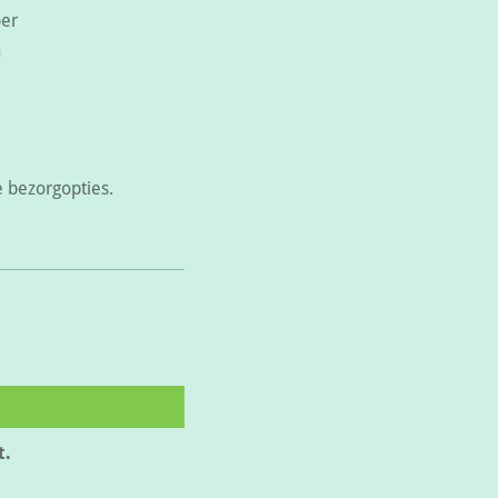
ber
n
e bezorgopties.
t.