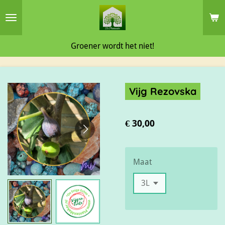
Ga
direct
naar
Groener wordt het niet!
de
hoofdinhoud
Vijg Rezovska
€ 30,00
Maat