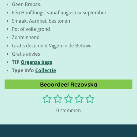
Geen Brebas.
Eén Hoofdoogst vanaf augustus/ september
Smaak: Aardbei, bes tonen
Pot of volle grond
Zonminnend
Gratis document Vijgen in de Betuwe
Gratis advies
TIP
Organza bags
Type info
Collectie
Beoordeel Rezovska
1
2
3
4
5
S
R
t
s
s
s
s
s
a
e
0 stemmen
m
t
t
t
t
t
t
m
i
e
e
e
e
e
e
n
n