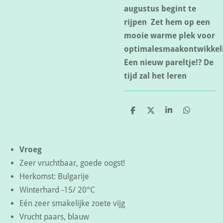
augustus begint te
rijpen Zet hem op een
mooie warme plek voor
optimale
smaakontwikkel
Een nieuw pareltje!?
De
tijd zal het leren
D
D
S
D
e
e
h
e
l
e
a
l
e
l
r
e
n
e
n
Vroeg
Zeer vruchtbaar, goede oogst!
Herkomst: Bulgarije
Winterhard -15/ 20°C
Eén zeer smakelijke zoete vijg
Vrucht paars, blauw