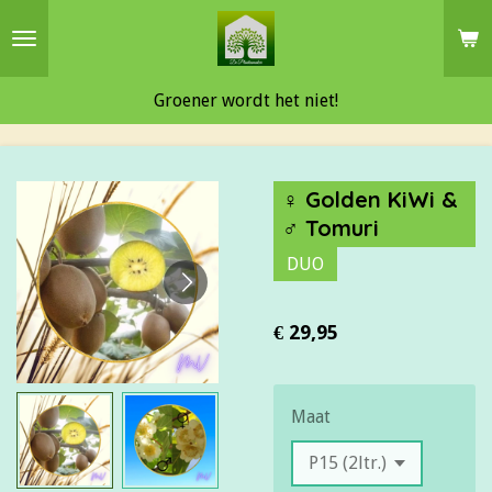
Ga
direct
naar
Groener wordt het niet!
de
hoofdinhoud
♀ Golden KiWi &
♂ Tomuri
DUO
€ 29,95
Maat